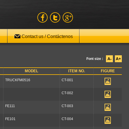
Contact us / Contáctenos
A-
A+
Font size :
MODEL
ITEM NO.
FIGURE
TRUCKFM0516
CT-001
CT-002
FE111
CT-003
FE101
CT-004