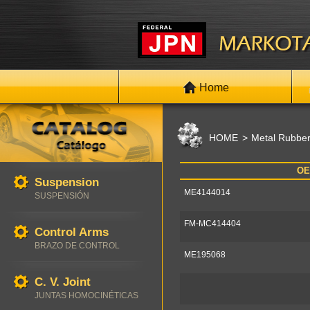
Home
HOME
Metal Rubber
O
Suspension
ME4144014
SUSPENSIÓN
FM-MC414404
Control Arms
BRAZO DE CONTROL
ME195068
C. V. Joint
JUNTAS HOMOCINÉTICAS