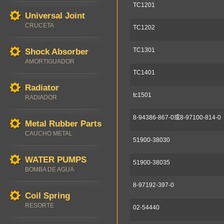
TC1201
Universal Joint
CRUCETA
TC1202
TC1301
Shock Absorber
AMORTIGUADOR
TC1401
Radiator
tc1501
RADIADOR
8-94386-867-0或8-97100-814-0
Metal Rubber Parts
CAUCHO METAL
51900-38030
WATER PUMPS
51900-38035
BOMBA DE AGUA
8-97192-397-0
Coil Spring
RESORTE
02-54440